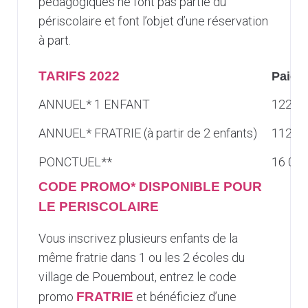
pédagogiques ne font pas partie du
périscolaire et font l’objet d’une réservation
à part.
TARIFS 2022
Paiem
ANNUEL* 1 ENFANT
122 55
ANNUEL* FRATRIE (à partir de 2 enfants)
112 55
PONCTUEL**
16 000
CODE PROMO* DISPONIBLE POUR
LE PERISCOLAIRE
Vous inscrivez plusieurs enfants de la
même fratrie dans 1 ou les 2 écoles du
village de Pouembout, entrez le code
promo
FRATRIE
et bénéficiez d’une